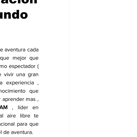
undo
e aventura cada 
que mejor que 
mo espectador ( 
 vivir una gran 
 experiencia , 
nocimiento  que 
 aprender mas , 
CAM
 , líder en 
l aire libre te 
cional para que 
l de aventura. 