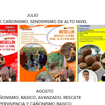
							JULIO  
 DE CAÑONISMO, SENDERISMO DE ALTO NIVEL 
								AGOSTO  
ÑONISMO, BASICO, AVANZADO, RESCATE  
UPERVIVENCIA Y CAÑONISMO BASICO