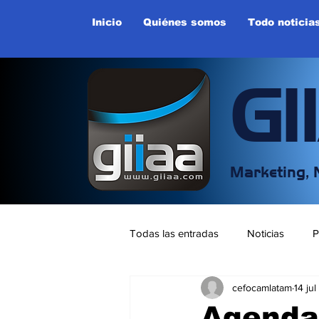
Inicio
Quiénes somos
Todo noticia
GI
Marketing, 
Todas las entradas
Noticias
P
cefocamlatam
14 ju
Entretenimeitno y Deportes
E
Agenda