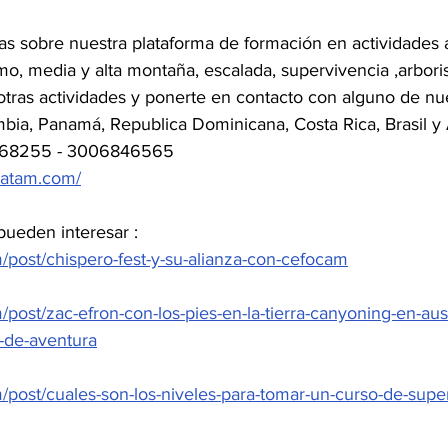
 sobre nuestra plataforma de formación en actividades al
, media y alta montaña, escalada, supervivencia ,arboris
otras actividades y ponerte en contacto con alguno de nu
mbia, Panamá, Republica Dominicana, Costa Rica, Brasil y 
8068255 - 3006846565
latam.com/
pueden interesar : 
m/post/chispero-fest-y-su-alianza-con-cefocam
/post/zac-efron-con-los-pies-en-la-tierra-canyoning-en-aus
-de-aventura
/post/cuales-son-los-niveles-para-tomar-un-curso-de-supe