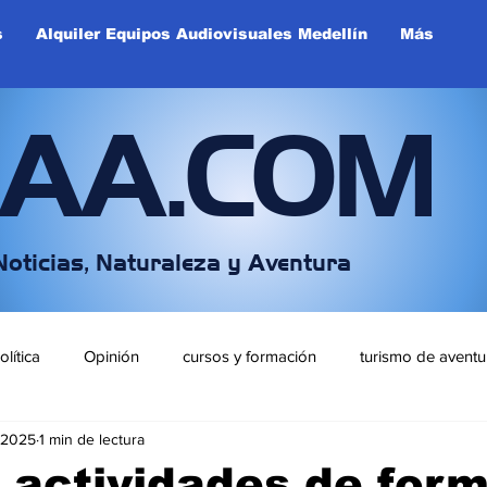
s
Alquiler Equipos Audiovisuales Medellín
Más
IAA.COM
Noticias, Naturaleza y Aventura
olítica
Opinión
cursos y formación
turismo de aventu
l 2025
1 min de lectura
ntretenimiento y Deportes
 actividades de for