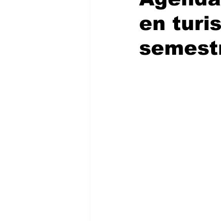
en turi
semest