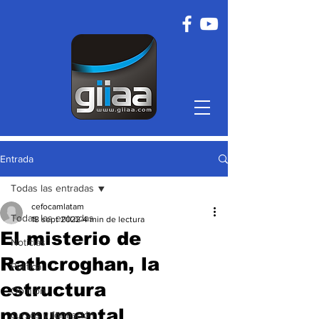
Entrada
Todas las entradas
cefocamlatam
Todas las entradas
18 sept 2022
4 min de lectura
El misterio de
Noticias
Rathcroghan, la
Política
estructura
Opinión
monumental
cursos y formación