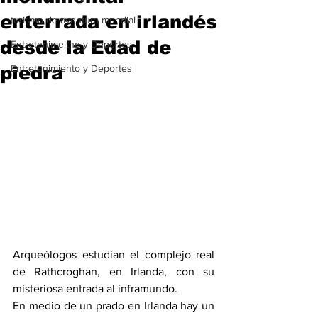
enterrada en irlandés
turismo de aventura mundial
desde la Edad de
Entretenimeitno y Deportes
piedra
Entretenimiento y Deportes
Arqueólogos estudian el complejo real 
de Rathcroghan, en Irlanda, con su 
misteriosa entrada al inframundo.
En medio de un prado en Irlanda hay un 