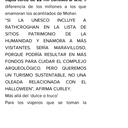
diferencia de los millones a los que 
enamoran los acantilados de Moher.
“SI LA UNESCO INCLUYE A 
RATHCROGHAN EN LA LISTA DE 
SITIOS PATRIMONIO DE LA 
HUMANIDAD Y ENAMORA A MÁS 
VISITANTES, SERÍA MARAVILLOSO, 
PORQUE PODRÍA RESULTAR EN MÁS 
FONDOS PARA CUIDAR EL COMPLEJO 
ARQUEOLÓGICO. PERO QUEREMOS 
UN TURISMO SUSTENTABLE, NO UNA 
OLEADA RELACIONADA CON EL 
HALLOWEEN”, AFIRMA CURLEY.
Más allá del ‘dulce o truco’
Para los viajeros que se toman la 
molestia de visitar el complejo 
arqueológico
 es difícil encontrar la 
cueva de Oweynagat
. Apenas está 