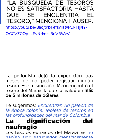
“LA BÚSQUEDA DE TESOROS 
NO ES SATISFACTORIA HASTA 
QUE SE ENCUENTRA EL 
TESORO,” MENCIONA HAUSER.
https://youtu.be/8adjtPbTefs?list=PLNHIj4Y-
OCCVZCOpxLFvNrimcx8nVBWzV
La periodista dejó la expedición tras 
meses de no poder registrar ningún 
tesoro. Ese mismo año, Marx encontró el 
tesoro del Maravilla que se valuó en 
más 
de 5 millones de dólares
.
Te sugerimos: 
Encuentran un galeón de 
la época colonial repleto de tesoros en 
las profundidades del mar de Colombia
La dignificación del 
naufragio
Los tesoros extraídos del Maravillas 
no 
habían sido estudiados científicamente