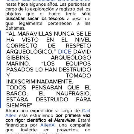
hasta hace algunos años. Las personas a 
cargo de la exploración y registro del los 
objetos que el barco tenía 
sólo 
buscaban sacar los tesoros
, a pesar de 
que legalmente pertenecen a las 
Bahamas.
“AL MARAVILLAS NUNCA SE LE 
HA VISTO EN EL NIVEL 
CORRECTO DE RESPETO 
ARQUEOLÓGICO,” 
DICE
 DAVID 
GIBBINS, ARQUEÓLOGO 
MARINO. “LOS EQUIPOS 
PASADOS LO HAN DESTRUIDO 
Y TOMADO 
INDISCRIMINADAMENTE. 
TODOS PENSABAN QUE EL 
BARCO, EL NAUFRAGIO, 
ESTABA DESTRUIDO PARA 
SIEMPRE”
Ahora una expedición a cargo de 
Carl 
Allen
 está estudiando
 por primera vez 
con rigor científico el
 Maravillas
. Estará 
financiada por 
AllenX
, una compañía 
que invierte en proyectos de 