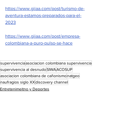
https://www.giiaa.com/post/turismo-de-
aventura-estamos-preparados-para-el-
2023
https://www.giiaa.com/post/empresa-
colombiana-a-puro-pulso-se-hace
supervivencia
asociacion colombiana supervivencia
supervivencia al desnudo
SIWA
ACOSUP
asociacion colombiana de cañonismo
natgeo
naufragios siglo XX
discovery channel
Entretenimeitno y Deportes
Noticias