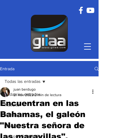
Entrada
Todas las entradas
juan berdugo
Todas las entradas
21 nov 2022
2 min de lectura
Encuentran en las
Noticias
Bahamas, el galeón
Política
"Nuestra señora de
Opinión
las maravillas".
cursos y formación