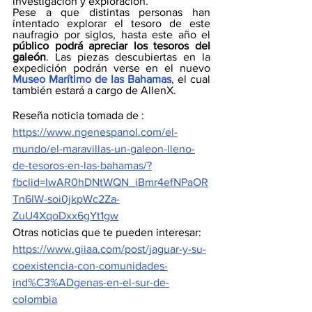
investigación y exploración.
Pese a que distintas personas han 
intentado explorar el tesoro de este 
naufragio por siglos, hasta este año el 
público podrá apreciar los tesoros del 
galeón
. Las piezas descubiertas en la 
expedición podrán verse en el nuevo
Museo Marítimo de las Bahamas
, el cual 
también estará a cargo de AllenX.
Reseña noticia tomada de : 
https://www.ngenespanol.com/el-
mundo/el-maravillas-un-galeon-lleno-
de-tesoros-en-las-bahamas/?
fbclid=IwAR0hDNtWQN_iBmr4efNPaOR
Tn6IW-soi0jkpWc2Za-
ZuU4XqoDxx6gYt1gw
Otras noticias que te pueden interesar:
https://www.giiaa.com/post/jaguar-y-su-
coexistencia-con-comunidades-
ind%C3%ADgenas-en-el-sur-de-
colombia