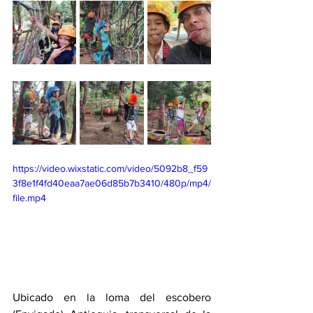
https://video.wixstatic.com/video/5092b8_f59
3f8e1f4fd40eaa7ae06d85b7b3410/480p/mp4/
file.mp4
Ubicado en la loma del escobero 