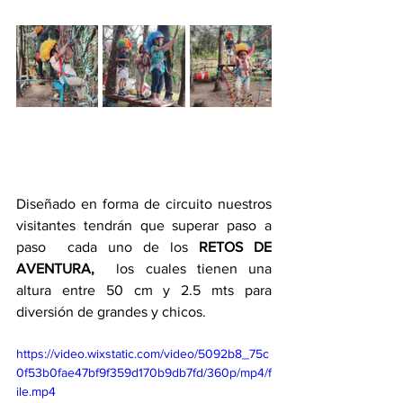
Diseñado en forma de circuito nuestros 
visitantes tendrán que superar paso a 
paso  cada uno de los 
RETOS DE 
AVENTURA,  
los cuales tienen una  
altura entre 50 cm y 2.5 mts para 
diversión de grandes y chicos.
https://video.wixstatic.com/video/5092b8_75c
0f53b0fae47bf9f359d170b9db7fd/360p/mp4/f
ile.mp4