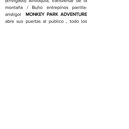
(Envigado) Antioquia, transversal de la 
montaña / Buho entrepinos parrilla- 
aristigol  
MONKEY PARK ADVENTURE 
abre sus puertas al publico , todo los 
fines de semana desde las 12m hasta las 
7 pm
Para mas información, reservas, 
programar visita para conocer nuestras 
instalaciones para cotizar tu cumpleaños 
o evento  puedes contactarnos al +57 
3188068255 / +573006846565
que hacer en medellin
cumpleaños
parque de aventura medellin
recreacion para fiesta de cumpleaños
recreacion cumpleaños
retos de aventura loma del escober
juegos al aire libre medellin
diversion al aire libre loma del escober