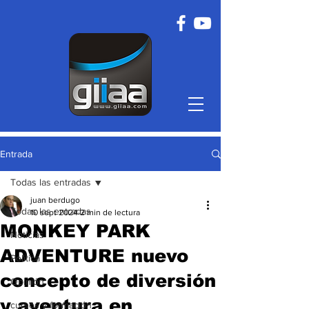
Entrada
Todas las entradas
juan berdugo
Todas las entradas
10 sept 2024
2 min de lectura
MONKEY PARK
Noticias
ADVENTURE nuevo
Política
concepto de diversión
Opinión
y aventura en
cursos y formación