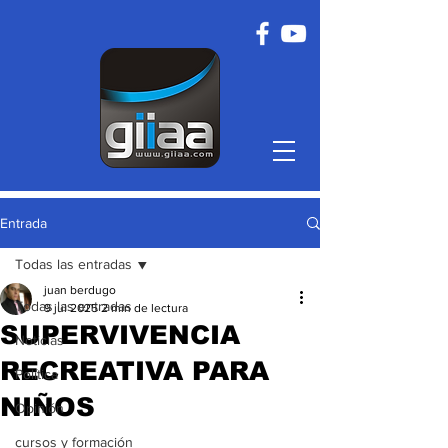
Entrada
Todas las entradas
juan berdugo
Todas las entradas
9 jul 2025
2 min de lectura
SUPERVIVENCIA
Noticias
RECREATIVA PARA
Política
NIÑOS
Opinión
cursos y formación