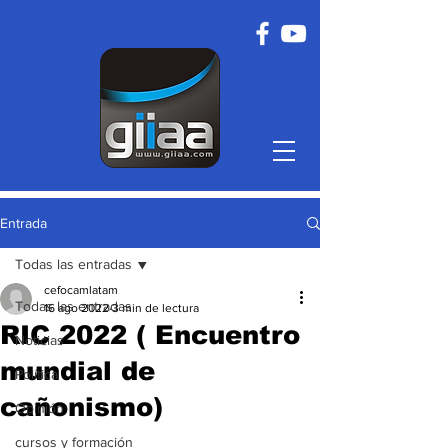
Entrada
Todas las entradas
cefocamlatam
Todas las entradas
16 ago 2022
3 min de lectura
RIC 2022 ( Encuentro
Noticias
mundial de
Política
cañonismo)
Opinión
cursos y formación