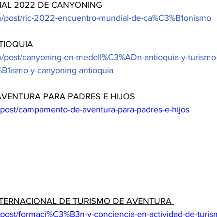
AL 2022 DE CANYONING 
om/post/ric-2022-encuentro-mundial-de-ca%C3%B1onismo
TIOQUIA
m/post/canyoning-en-medell%C3%ADn-antioquia-y-turismo-
1ismo-y-canyoning-antioquia
VENTURA PARA PADRES E HIJOS 
/post/campamento-de-aventura-para-padres-e-hijos
TERNACIONAL DE TURISMO DE AVENTURA 
/post/formaci%C3%B3n-y-conciencia-en-actividad-de-turism