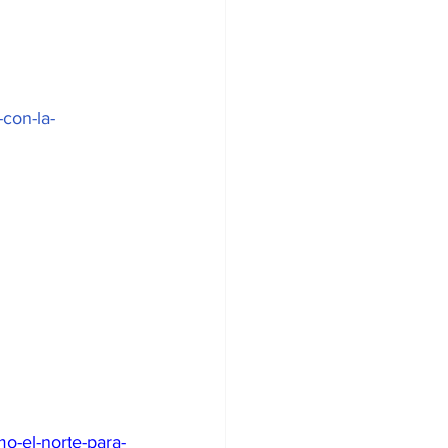
con-la-
o-el-norte-para-