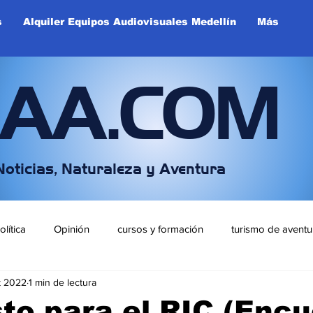
s
Alquiler Equipos Audiovisuales Medellín
Más
IAA.COM
Noticias, Naturaleza y Aventura
olítica
Opinión
cursos y formación
turismo de aventu
t 2022
1 min de lectura
ntretenimiento y Deportes
sto para el RIC (Enc