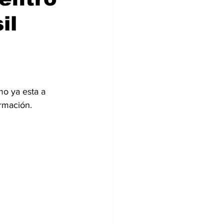
il
ormación.