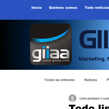
Inicio
Quiénes somos
Todo noticia
GI
Marketing, 
Todas las entradas
Noticias
P
cefocamlatam
1 sep
Entretenimeitno y Deportes
E
Todo li